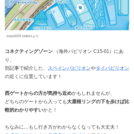
expo2025 visitorsより
コネクティングゾーン
（海外パビリオン C15-01）にあ
り、
別記事で紹介した、
スペインパビリオン
や
タイパビリオン
の近くに位置しています！
西ゲートからの方が気持ち近め
かもしれませんが、
どちらのゲートから入っても
大屋根リングの下を歩けば比
較的わかりやすい
かと！
ちなみに…もし行き方がわからなくなっても大丈夫！