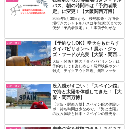
バス、朝の時間帯は「予約者限
定」に変更！【大阪関西万博】
2025年5月30日から、桜島駅発・万博会
場行きのシャトルバスは午前10:30までの
便が「予約者限定」に！事前予約がない
と乗車不可なので要注意。アクセス方法
の変更点や予約リンク、混雑回避のポイ
ントをわかりやすく解説しています。
【予約なしOK】幸せをもたらす
パビリオン
タイパビリオンへ！展示・グッ
ズ・フードが充実【大阪・関西万
博】
大阪・関西万博の「タイパビリオン」は
予約なしでも楽しめる！展示映像やタイ
雑貨、テイクアウト料理、無料マッサー
ジ体験など、タイの魅力がギュッと詰ま
った注目パビリオンを現地レポで詳しく
紹介します。
没入感がすごい！「スペイン館」
パビリオン
で海と太陽を体感してきた！【大
阪・関西万博】
【大阪・関西万博】スペイン館の体験レ
ポ！待ち時間は少なめで、「海と太陽」
の没入体験と日本・スペインの歴史を学
べる展示が魅力的！グッズショップやレ
ストランも充実で気軽にスペイン気分を
味わうことが出来ます！
未来の家を体験できる！？ギネス
パビリオン