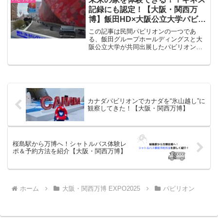
記録にも認定！【大阪・関西万
博】飯田HD×大阪公立大学パビリ
オンに行ってみた！
この記事は民間パビリオンの一つであ
る、飯田グループホールディングスと大
阪公立大学が共同出展したパビリオンに
ついて所要時間や内容・グッズ情報を記
載しています。こんにちは！ランハーナ
です🌸先日4月13日に開幕した【大阪・関
西万博】、皆さんはもう...
カナダパビリオンでカナダを“氷山越し”に
観察してきた！【大阪・関西万博】
桜島駅から万博へ！シャトルバス体験レ
ポ＆予約方法を紹介【大阪・関西万博】
ホーム
大阪・関西万博 EXPO2025
パビリオン