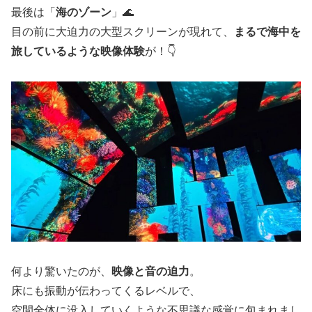
最後は「
海のゾーン
」🌊
目の前に大迫力の大型スクリーンが現れて、
まるで海中を
旅しているような映像体験
が！👇
何より驚いたのが、
映像と音の迫力
。
床にも振動が伝わってくるレベルで、
空間全体に没入していくような不思議な感覚に包まれまし