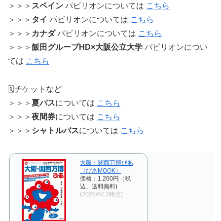
＞＞＞
スペイン
パビリオンについては
こちら
＞＞＞
タイ
パビリオンについては
こちら
＞＞＞
カナダ
パビリオンについては
こちら
＞＞＞
飯田グループHD×大阪公立大学
パビリオンについ
ては
こちら
🗓️チケットなど
＞＞＞
夏パス
については
こちら
＞＞＞
夜間券
については
こちら
＞＞＞
シャトルバス
については
こちら
大阪・関西万博ぴあ
（ぴあMOOK）
価格：1,200円（税
込、送料無料)
(2025/6/12時点)