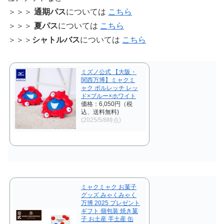
＞＞＞
通期パス
については
こちら
＞＞＞
夏パス
については
こちら
＞＞＞
シャトルバス
については
こちら
ミズノ公式 【大阪・
関西万博】ミャクミ
ャク ボルレッチ レッ
ド×ブルー×ホワイト
価格：6,050円（税
込、送料無料)
(2025/5/8時点)
ミャクミャク お菓子
グッズ みゃくみゃく
万博 2025 プレゼント
ギフト 個包装 焼き菓
子 お土産 手土産 缶