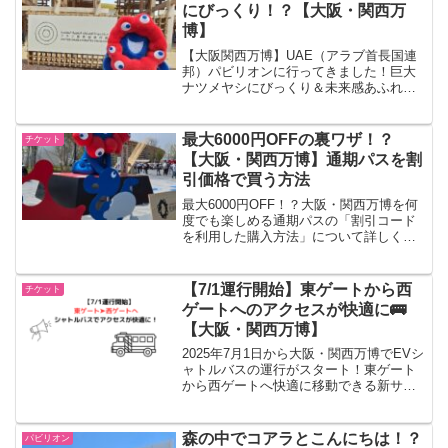
にびっくり！？【大阪・関西万
博】
【大阪関西万博】UAE（アラブ首長国連
邦）パビリオンに行ってきました！巨大
ナツメヤシにびっくり＆未来感あふれる
空間について写真付きで詳しく紹介して
います！グッズショップやレストラン情
報も！
最大6000円OFFの裏ワザ！？
チケット
【大阪・関西万博】通期パスを割
引価格で買う方法
最大6000円OFF！？大阪・関西万博を何
度でも楽しめる通期パスの「割引コード
を利用した購入方法」について詳しく記
載しています。
【7/1運行開始】東ゲートから西
チケット
ゲートへのアクセスが快適に🚌
【大阪・関西万博】
2025年7月1日から大阪・関西万博でEVシ
ャトルバスの運行がスタート！東ゲート
から西ゲートへ快適に移動できる新サー
ビスの料金や予約方法をわかりやすく解
説しています。
森の中でコアラとこんにちは！？
パビリオン