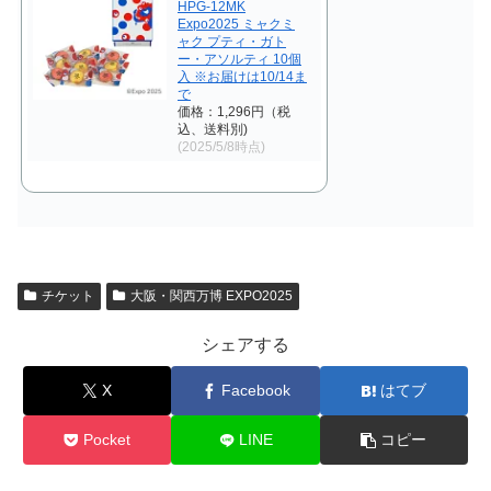
HPG-12MK
Expo2025 ミャクミ
ャク プティ・ガト
ー・アソルティ 10個
入 ※お届けは10/14ま
で
価格：1,296円（税
込、送料別)
(2025/5/8時点)
チケット
大阪・関西万博 EXPO2025
シェアする
X
Facebook
はてブ
Pocket
LINE
コピー