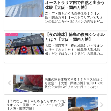
オーストラリア館で自然と出会う
体験【大阪・関西万博】
森・空・海をめぐる自然体験！？【大
阪・関西万博】オーストラリアパビリオ
ンの見どころやパビリオンの内容を写真
付きでレポートしています♪ 快適に過ご
せてオーストラリアを日本で体感できる
素敵なパビリオンでした！
【夜の地球】輪島の復興シンボル
パビリオン
とは？【大阪・関西万博】
大阪・関西万博【夜の地球】パビリオン
に行ってきました！「輪島塗大型地球
儀」だけではない！？見どころ満載のパ
ビリオン内容について詳しく解説してい
ます！
未来の家を体験できる！？ギネス記録に
も認定！【大阪・関西万博】飯田HD×大
阪公立大学パビリオンに行ってみた！
【予約なしOK】幸せをもたらすタイパビ
リオンへ！展示・グッズ・フードが充実
【大阪・関西万博】