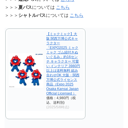
＞＞＞
夏パス
については
こちら
＞＞＞
シャトルバス
については
こちら
【ミャクミャク】大
阪 関西万博公式キャ
ラクター
「EXPO2025 ミャク
ミャク ゴム紐付きぬ
いぐるみ」約16セン
チ キャラクター 可愛
い インテリア 3980円
以上は送料無料 組み
合わせOK 大阪・関西
万博公式ライセンス
商品（Expo 2025
Osaka Kansai Japan
Official Licensed ）
価格：4,980円（税
込、送料別)
(2025/5/8時点)