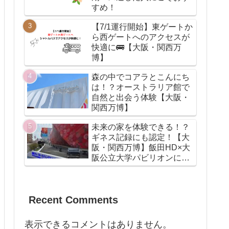
すめ！
【7/1運行開始】東ゲートか
ら西ゲートへのアクセスが
快適に🚌【大阪・関西万
博】
森の中でコアラとこんにち
は！？オーストラリア館で
自然と出会う体験【大阪・
関西万博】
未来の家を体験できる！？
ギネス記録にも認定！【大
阪・関西万博】飯田HD×大
阪公立大学パビリオンに行
ってみた！
Recent Comments
表示できるコメントはありません。