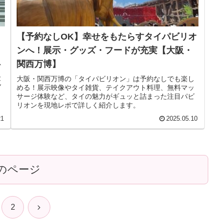
【予約なしOK】幸せをもたらすタイパビリオ
ンへ！展示・グッズ・フードが充実【大阪・
関西万博】
少
史
大阪・関西万博の「タイパビリオン」は予約なしでも楽し
充
める！展示映像やタイ雑貨、テイクアウト料理、無料マッ
サージ体験など、タイの魅力がギュッと詰まった注目パビ
リオンを現地レポで詳しく紹介します。
21
2025.05.10
のページ
次
2