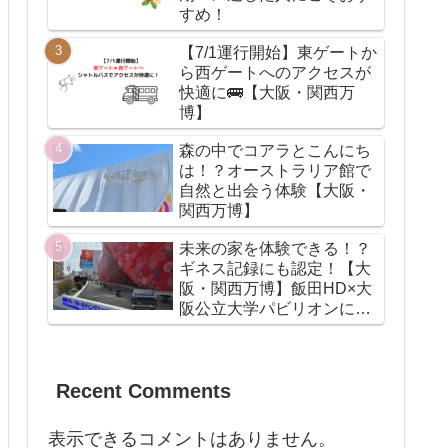
すめ！
【7/1運行開始】東ゲートか
ら西ゲートへのアクセスが
快適に🚌【大阪・関西万
博】
森の中でコアラとこんにち
は！？オーストラリア館で
自然と出会う体験【大阪・
関西万博】
未来の家を体験できる！？
ギネス記録にも認定！【大
阪・関西万博】飯田HD×大
阪公立大学パビリオンに行
ってみた！
Recent Comments
表示できるコメントはありません。